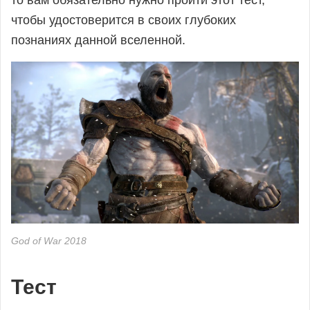
то вам обязательно нужно пройти этот тест,
онлайн
чтобы удостоверится в своих глубоких
познаниях данной вселенной.
God of War 2018
Тест