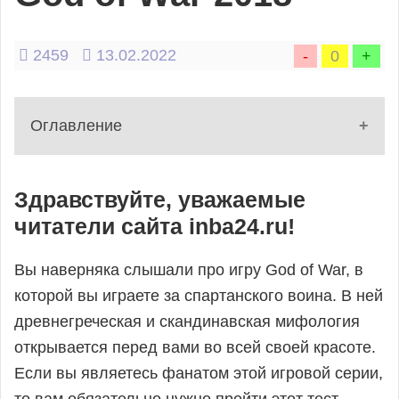
Фильмы
и
2459
13.02.2022
-
0
+
сериалы
Оглавление
Электроника
1 - Вступление
Здравствуйте, уважаемые
2 - Тест
читатели сайта inba24.ru!
3 - Поделиться статьёй
4 - Комментарии
Прочее
Вы наверняка слышали про игру God of War, в
5 - Рекомендуемые статьи
которой вы играете за спартанского воина. В ней
Игры,
древнегреческая и скандинавская мифология
тесты,
открывается перед вами во всей своей красоте.
Если вы являетесь фанатом этой игровой серии,
квизы