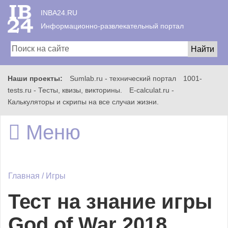
INBA24.RU
Информационно-развлекательный портал
Наши проекты:
Sumlab.ru - технический портал
1001-
Главная
tests.ru - Тесты, квизы, викторины.
E-calculat.ru -
Калькуляторы и скрипы на все случаи жизни.
Меню
Всё
Главная
/
Игры
Игры
Тест на знание игры
God of War 2018