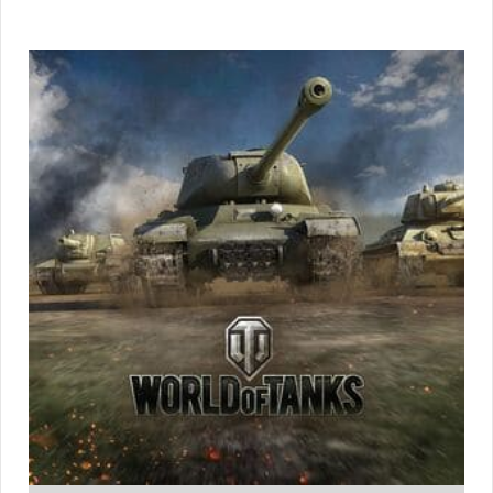
Фильмы
и
сериалы
Электроника
Прочее
Игры,
тесты,
квизы