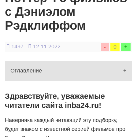
Фильмы
с Дэниэлом
и
Рэдклиффом
сериалы
1497
12.11.2022
-
0
+
Электроника
Оглавление
1 - Начало статьи
Прочее
Здравствуйте, уважаемые
2 - Странный: История Эла Янковича
читатели сайта inba24.ru!
Игры,
3 - Затерянный город
4 - Побег из Претории
тесты,
Наверняка каждый читающий эту подборку,
5 - Пушки Акимбо
будет знаком с известной серией фильмов про
квизы
6 - Джунгли