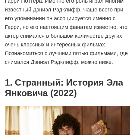
Гарри Поттера. Именно его роль играл многим
7 - Поделиться статьёй
онлайн
известный Дэниэл Рэдклифф. Чаще всего при
8 - Добавить комментарий
его упоминании он ассоциируется именно с
9 - Комментарии
Гарри, но его настоящим фанатам известно, что
10 - Рекомендуемые статьи
актер снимался в большом количестве других
очень классных и интересных фильмах.
Познакомиться с лучшими пятью фильмами, где
снимался Дэниэл Рэдклифф, можно ниже.
1. Странный: История Эла
Янковича (2022)