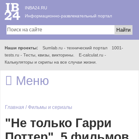
INBA24.RU
Информационно-развлекательный портал
Наши проекты:
Sumlab.ru - технический портал
1001-
Главная
tests.ru - Тесты, квизы, викторины.
E-calculat.ru -
Калькуляторы и скрипы на все случаи жизни.
Меню
Всё
Главная
/
Фильмы и сериалы
Игры
"Не только Гарри
Поттер". 5 фильмов