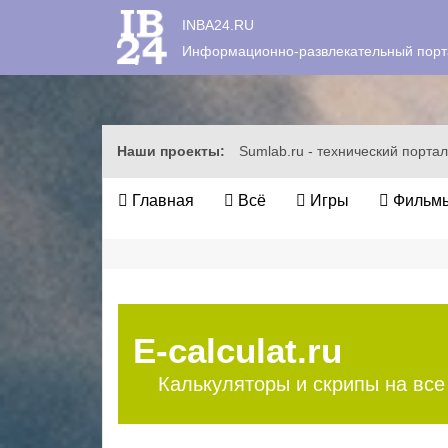
INBA24.RU
Информационно-развлекательный порт
Наши проекты:
Sumlab.ru - технический портал
Главная
Всё
Игры
Фильмы
E-calculat.ru
Калькуляторы и скрипы на все