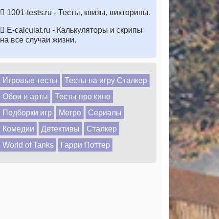
1001-tests.ru - Тесты, квизы, викторины.
E-calculat.ru - Калькуляторы и скрипы
на все случаи жизни.
Игровые тесты
Тесты на игру Сталкер
Обои и арты
Тесты про кино
Подборки игр
Метро
Сериалы
Комедии
Детективы
Сталкер
World of Tanks
Гарри Поттер