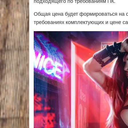
подходящего по требованиям ПК.
6. Стоимость игры
7. Итого
Общая цена будет формироваться на 
8. Поделиться статьёй
требованиях комплектующих и цене са
9. Комментарии
10. Рекомендуемые статьи