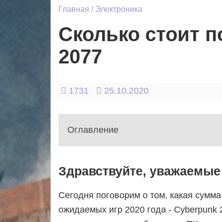
Главная
/
Электроника
Сколько стоит п
2077
1731
25.10.2020
Оглавление
1. Вступление
Здравствуйте, уважаемые 
2. Системные требования
3. Процессор
Сегодня поговорим о том, какая сумма
4. Оперативная память
ожидаемых игр 2020 года - Cyberpunk 
5. Видеокарта