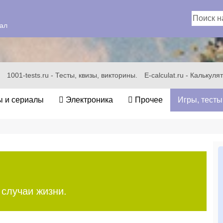
ал
1001-tests.ru - Тесты, квизы, викторины.
E-calculat.ru - Калькул
 и сериалы
Электроника
Прочее
Игры, тесты
 случаи жизни.