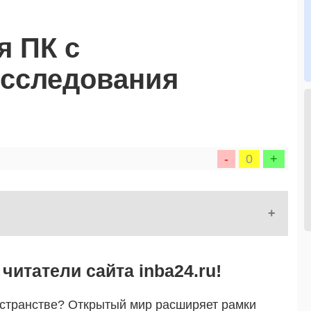
я ПК с
сследования
-
0
+
читатели сайта inba24.ru!
остранстве? Открытый мир расширяет рамки