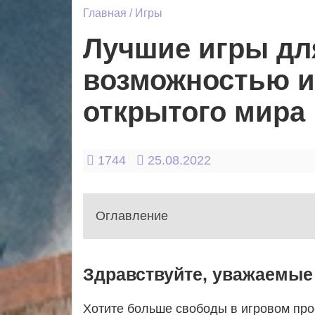
Главная
/
Игры
Лучшие игры дл
возможностью и
открытого мира
1744
25.08.2022
Оглавление
1 - Начало статьи
Здравствуйте, уважаемые 
2 - Red Dead Redemption 2
3 - Far Cry 5
Хотите больше свободы в игровом пр