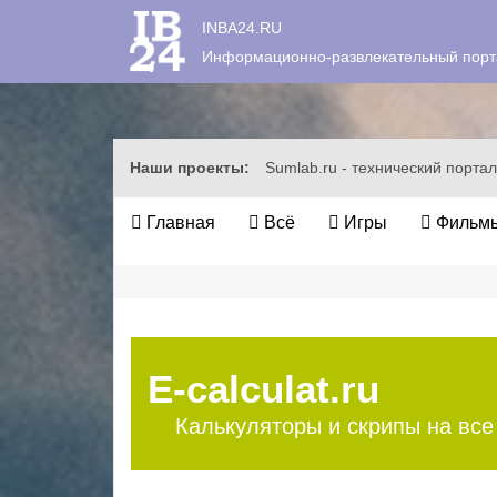
INBA24.RU
Информационно-развлекательный порт
Наши проекты:
Sumlab.ru - технический портал
Главная
Всё
Игры
Фильмы
E-calculat.ru
Калькуляторы и скрипы на все