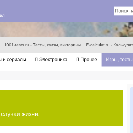
ал
1001-tests.ru - Тесты, квизы, викторины.
E-calculat.ru - Калькул
 и сериалы
Электроника
Прочее
Игры, тесты
 случаи жизни.