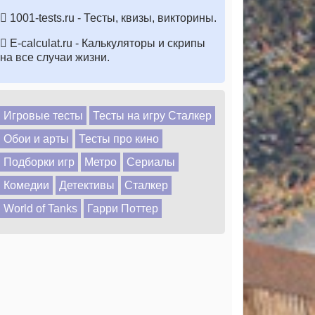
1001-tests.ru - Тесты, квизы, викторины.
E-calculat.ru - Калькуляторы и скрипы
на все случаи жизни.
Игровые тесты
Тесты на игру Сталкер
Обои и арты
Тесты про кино
Подборки игр
Метро
Сериалы
Комедии
Детективы
Сталкер
World of Tanks
Гарри Поттер