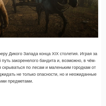
феру Дикого Запада конца XIX столетия. Играя за
путь закоренелого бандита и, возможно, в чём-
я скрываться по лесам и маленьким городкам от
джидать не только опасности, но и неожиданные
ными предметами.