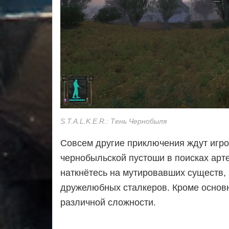
S.T.A.L.K.E.R.: Тень Чернобыля
Совсем другие приключения ждут игрок
чернобыльской пустоши в поисках арт
наткнётесь на мутировавших существ, 
дружелюбных сталкеров. Кроме основно
различной сложности.