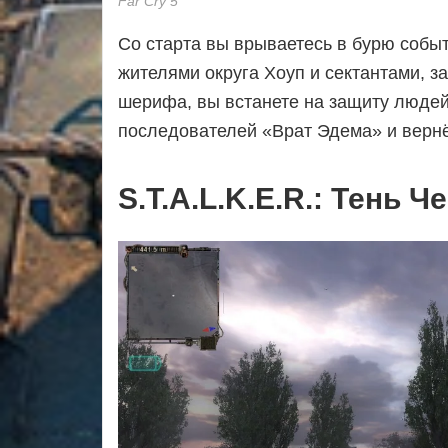
Far Cry 5
Со старта вы врываетесь в бурю собы
жителями округа Хоуп и сектантами, 
шерифа, вы встанете на защиту людей
последователей «Врат Эдема» и вернё
S.T.A.L.K.E.R.: Тень 