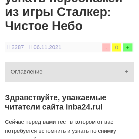
Фильмы
из игры Сталкер:
и
Чистое Небо
сериалы
2287
06.11.2021
-
0
+
Электроника
Оглавление
1 - Вступление
Прочее
Здравствуйте, уважаемые
2 - Тест
читатели сайта inba24.ru!
Игры,
3 - Поделиться статьёй
4 - Комментарии
тесты,
Сейчас перед вами тест в котором от вас
5 - Рекомендуемые статьи
потребуется вспомнить и узнать по снимку
квизы