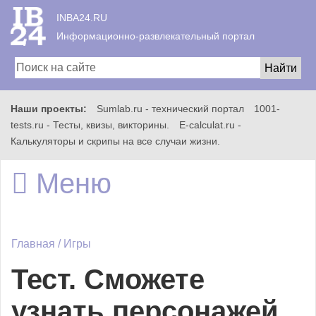
INBA24.RU
Информационно-развлекательный портал
Наши проекты:
Sumlab.ru - технический портал
1001-
Главная
tests.ru - Тесты, квизы, викторины.
E-calculat.ru -
Калькуляторы и скрипы на все случаи жизни.
Меню
Всё
Главная
/
Игры
Игры
Тест. Сможете
узнать персонажей